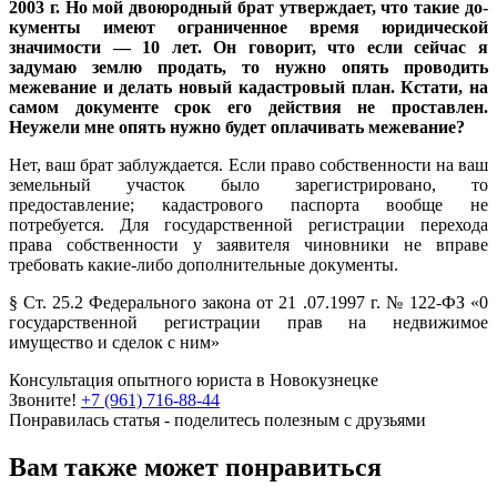
2003 г. Но мой двоюродный брат утверждает, что такие до­
кументы имеют ограниченное время юридической
значимос­ти — 10 лет. Он говорит, что если сейчас я
задумаю землю про­дать, то нужно опять проводить
межевание и делать новый ка­дастровый план. Кстати, на
са­мом документе срок его дей­ствия не проставлен.
Неужели мне опять нужно будет оплачи­вать межевание?
Нет, ваш брат заблуждается. Если право собственности на ваш
земельный участок было заре­гистрировано, то
предоставление; кадастрового паспорта вообще не
потребуется. Для государ­ственной регистрации перехода
права собственности у заявителя чиновники не вправе
требовать какие-либо дополнительные документы.
§ Ст. 25.2 Федерального зако­на от 21 .07.1997 г. № 122-ФЗ «0
государственной регистрации прав на недвижимое
имущество и сделок с ним»
Консультация опытного юриста в Новокузнецке
Звоните!
+7 (961) 716-88-44
Понравилась статья - поделитесь полезным с друзьями
Вам также может понравиться