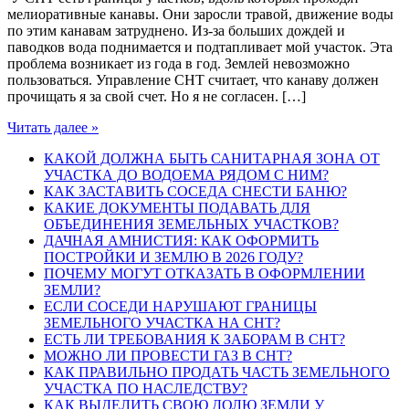
мелиоративные канавы. Они заросли травой, движение воды
по этим канавам затруднено. Из-за больших дождей и
паводков вода поднимается и подтапливает мой участок. Эта
проблема возникает из года в год. Землей невозможно
пользоваться. Управление СНТ считает, что канаву должен
прочищать я за свой счет. Но я не согласен. […]
Читать далее »
КАКОЙ ДОЛЖНА БЫТЬ САНИТАРНАЯ ЗОНА ОТ
УЧАСТКА ДО ВОДОЕМА РЯДОМ С НИМ?
КАК ЗАСТАВИТЬ СОСЕДА СНЕСТИ БАНЮ?
КАКИЕ ДОКУМЕНТЫ ПОДАВАТЬ ДЛЯ
ОБЪЕДИНЕНИЯ ЗЕМЕЛЬНЫХ УЧАСТКОВ?
ДАЧНАЯ АМНИСТИЯ: КАК ОФОРМИТЬ
ПОСТРОЙКИ И ЗЕМЛЮ В 2026 ГОДУ?
ПОЧЕМУ МОГУТ ОТКАЗАТЬ В ОФОРМЛЕНИИ
ЗЕМЛИ?
ЕСЛИ СОСЕДИ НАРУШАЮТ ГРАНИЦЫ
ЗЕМЕЛЬНОГО УЧАСТКА НА СНТ?
ЕСТЬ ЛИ ТРЕБОВАНИЯ К ЗАБОРАМ В СНТ?
МОЖНО ЛИ ПРОВЕСТИ ГАЗ В СНТ?
КАК ПРАВИЛЬНО ПРОДАТЬ ЧАСТЬ ЗЕМЕЛЬНОГО
УЧАСТКА ПО НАСЛЕДСТВУ?
КАК ВЫДЕЛИТЬ СВОЮ ДОЛЮ ЗЕМЛИ У