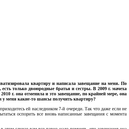
иватизировала квартиру и написала завещание на меня. По
 есть только двоюродные братья и сестры. В 2009 г. мачеха
2010 г. она отменила и это завещание, по крайней мере, она
 ли у меня какие-то шансы получить квартиру?
иходитесь ей наследником 7-й очереди. Так что даже если не
пытаться оспорить все вновь написанные завещания с момента
в этом случае вам все равно надо помнить, что завещания она