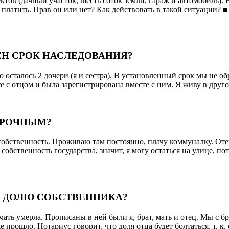
ктов (дачный участок, шесть соток земли, гараж и автомобиль). Н
ся платить. Прав он или нет? Как действовать в такой ситуац
ЕН СРОК НАСЛЕДОВАНИЯ?
о осталось 2 дочери (я и сестра). В установленный срок мы не о
е с отцом и была зарегистрирована вместе с ним. Я живу в друг
ОРОЧНЫМ?
собственность. Проживаю там постоянно, плачу коммуналку. Отец
обственность государства, значит, я могу остаться на улице, п
Ь ДОЛЮ СОБСТВЕННИКА?
ать умерла. Прописаны в ней были я, брат, мать и отец. Мы с б
 прошло. Нотариус говорит, что доля отца будет болтаться, т. к. 