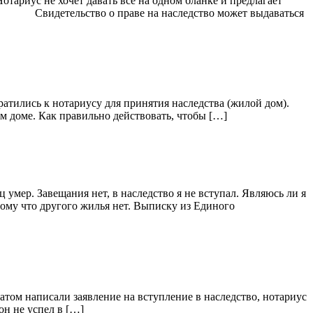
отариус не хочет давать все на одном бланке и предлагает
ии? ■ Свидетельство о праве на наследство может выдаваться
братились к нотариусу для принятия наследства (жилой дом).
ом доме. Как правильно действовать, чтобы […]
 умер. Завещания нет, в наследство я не вступал. Являюсь ли я
отому что другого жилья нет. Выписку из Единого
ратом написали заявление на вступление в наследство, нотариус
он не успел в […]