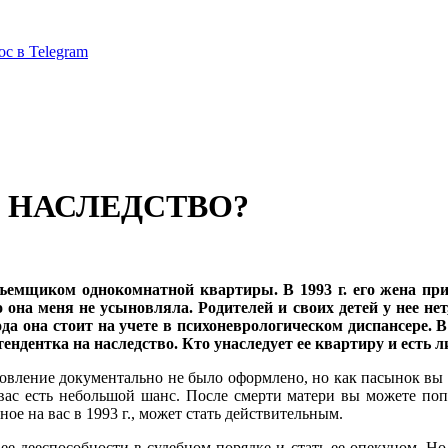
ос в Telegram
 НАСЛЕДСТВО?
съемщиком однокомнатной квартиры. В 1993 г. его жена пр
она меня не усыновляла. Родителей и своих детей у нее нет,
а она стоит на учете в психоневрологическом диспансере. В 
тендентка на наследство. Кто унаследует ее квартиру и есть
ление документально не было оформлено, но как пасынок вы пр
у вас есть небольшой шанс. После смерти матери вы можете по
ное на вас в 1993 г., может стать действительным.
ее дееспособности в судебном порядке и стать ее опекуном. Но 