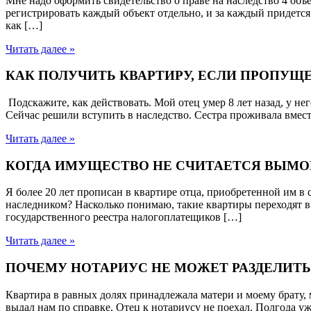
Мне надо оформить свидетельство о праве на наследство 4 объе
регистрировать каждый объект отдельно, и за каждый придет
как […]
Читать далее »
КАК ПОЛУЧИТЬ КВАРТИРУ, ЕСЛИ ПРОПУЩ
Подскажите, как действовать. Мой отец умер 8 лет назад, у нег
Сейчас решили вступить в наследство. Сестра проживала вмест
Читать далее »
КОГДА ИМУЩЕСТВО НЕ СЧИТАЕТСЯ ВЫМ
Я более 20 лет прописан в квартире отца, приобретенной им в 
наследником? Насколько понимаю, такие квартиры переходят в с
государственного реестра налогоплатещиков […]
Читать далее »
ПОЧЕМУ НОТАРИУС НЕ МОЖЕТ РАЗДЕЛИТ
Квартира в равных долях принадлежала матери и моему брату, м
выдал нам по справке. Отец к нотариусу не поехал. Полгода уже