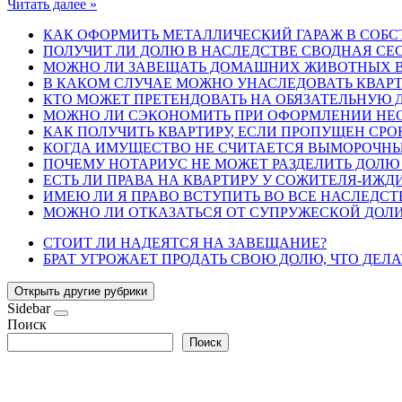
Читать далее »
КАК ОФОРМИТЬ МЕТАЛЛИЧЕСКИЙ ГАРАЖ В СОБС
ПОЛУЧИТ ЛИ ДОЛЮ В НАСЛЕДСТВЕ СВОДНАЯ СЕС
МОЖНО ЛИ ЗАВЕЩАТЬ ДОМАШНИХ ЖИВОТНЫХ В
В КАКОМ СЛУЧАЕ МОЖНО УНАСЛЕДОВАТЬ КВАРТ
КТО МОЖЕТ ПРЕТЕНДОВАТЬ НА ОБЯЗАТЕЛЬНУЮ 
МОЖНО ЛИ СЭКОНОМИТЬ ПРИ ОФОРМЛЕНИИ НЕ
КАК ПОЛУЧИТЬ КВАРТИРУ, ЕСЛИ ПРОПУЩЕН СР
КОГДА ИМУЩЕСТВО НЕ СЧИТАЕТСЯ ВЫМОРОЧН
ПОЧЕМУ НОТАРИУС НЕ МОЖЕТ РАЗДЕЛИТЬ ДОЛЮ
ЕСТЬ ЛИ ПРАВА НА КВАРТИРУ У СОЖИТЕЛЯ-ИЖД
ИМЕЮ ЛИ Я ПРАВО ВСТУПИТЬ ВО ВСЕ НАСЛЕДС
МОЖНО ЛИ ОТКАЗАТЬСЯ ОТ СУПРУЖЕСКОЙ ДОЛИ
СТОИТ ЛИ НАДЕЯТСЯ НА ЗАВЕЩАНИЕ?
БРАТ УГРОЖАЕТ ПРОДАТЬ СВОЮ ДОЛЮ, ЧТО ДЕЛА
Открыть другие рубрики
Sidebar
Поиск
Поиск