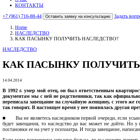
КОНТАКТЫ
+7 (961) 716-88-44
Задать вопр
Оставить заявку на консультацию
Home
НАСЛЕДСТВО
КАК ПАСЫНКУ ПОЛУЧИТЬ НАСЛЕДСТВО?
НАСЛЕДСТВО
КАК ПАСЫНКУ ПОЛУЧИТЬ
14.04.2014
В 1992 г. умер мой отец, он был ответственным квартиро
документам мы с ней не родственники, так как официально 
переписала завещание на случайную женщину, с этого же год
так говорит. В настоящее время у нее появилась другая пре
■ Вы не являетесь наследником первой очереди, если усынов
будет завещания, то наследство до вас может не дойти. Но 
постановки ее на учет у психиатра. И тогда завещание, написан
Если мама психически серьезно больна, то вы можете лишить 