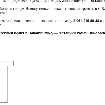
нами юридических услуг, при их разумной стоимости, составля
оне, в городе Новокузнецке, а также готовы встретиться с Ва
сов!
начала предварительно позвонить по номеру
8 961 716 88 44
и 
е.
честный юрист в Новокузнецке, — Автайкин Роман Николаев