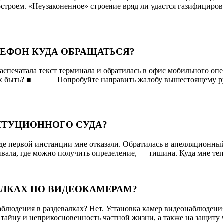
амостроем. «Неузаконенное» строение вряд ли удастся газифициров
ЛЕФОН КУДА ОБРАЩАТЬСЯ?
распечатала текст терминала и обратилась в офис мобильного опер
. Как быть? ■ Попробуйте направить жалобу вышестоящему рук
ТИТУЦИОННОГО СУДА?
е первой инстанции мне отказали. Обратилась в апелляционный 
шивала, где можно получить определение, — тишина. Куда мне те
АЛКАХ ПО ВИДЕОКАМЕРАМ?
блюдения в раздевалках? Нет. Установка камер видеонаблюдения
 тайну и неприкосновенность частной жизни, а также на защиту 