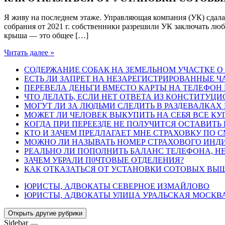
Я живу на последнем этаже. Управляющая компания (УК) сдала
собрания от 2021 г. собственники разрешили УК заключать лю
крыша — это общее […]
Читать далее »
СОДЕРЖАНИЕ СОБАК НА ЗЕМЕЛЬНОМ УЧАСТКЕ О 
ЕСТЬ ЛИ ЗАПРЕТ НА НЕЗАРЕГИСТРИРОВАННЫЕ 
ПЕРЕВЕЛА ДЕНЬГИ ВМЕСТО КАРТЫ НА ТЕЛЕФОН 
ЧТО ДЕЛАТЬ, ЕСЛИ НЕТ ОТВЕТА ИЗ КОНСТИТУЦ
МОГУТ ЛИ ЗА ЛЮДЬМИ СЛЕДИТЬ В РАЗДЕВАЛКАХ
МОЖЕТ ЛИ ЧЕЛОВЕК ВЫКУПИТЬ НА СЕБЯ ВСЕ КУП
КОГДА ПРИ ПЕРЕЕЗДЕ НЕ ПОЛУЧИТСЯ ОСТАВИТ
КТО И ЗАЧЕМ ПРЕДЛАГАЕТ МНЕ СТРАХОВКУ ПО С
МОЖНО ЛИ НАЗЫВАТЬ НОМЕР СТРАХОВОГО ИНДИ
РЕАЛЬНО ЛИ ПОПОЛНИТЬ БАЛАНС ТЕЛЕФОНА, НЕ
ЗАЧЕМ УБРАЛИ П0ЧТОВЫЕ ОТДЕЛЕНИЯ?
КАК ОТКАЗАТЬСЯ ОТ УСТАНОВКИ СОТОВЫХ ВЫ
ЮРИСТЫ, АДВОКАТЫ СЕВЕРНОЕ ИЗМАЙЛОВО
ЮРИСТЫ, АДВОКАТЫ УЛИЦА УРАЛЬСКАЯ МОСКВ
Открыть другие рубрики
Sidebar