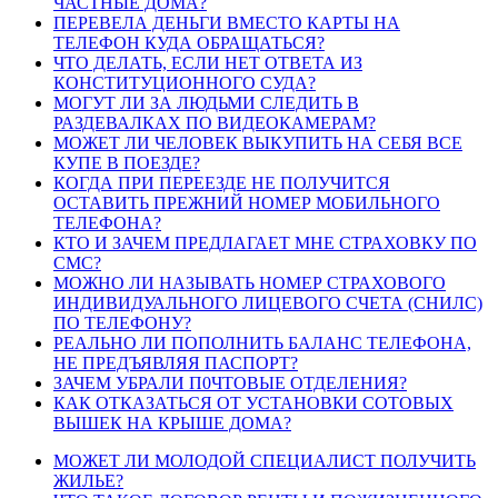
ЧАСТНЫЕ ДОМА?
ПЕРЕВЕЛА ДЕНЬГИ ВМЕСТО КАРТЫ НА
ТЕЛЕФОН КУДА ОБРАЩАТЬСЯ?
ЧТО ДЕЛАТЬ, ЕСЛИ НЕТ ОТВЕТА ИЗ
КОНСТИТУЦИОННОГО СУДА?
МОГУТ ЛИ ЗА ЛЮДЬМИ СЛЕДИТЬ В
РАЗДЕВАЛКАХ ПО ВИДЕОКАМЕРАМ?
МОЖЕТ ЛИ ЧЕЛОВЕК ВЫКУПИТЬ НА СЕБЯ ВСЕ
КУПЕ В ПОЕЗДЕ?
КОГДА ПРИ ПЕРЕЕЗДЕ НЕ ПОЛУЧИТСЯ
ОСТАВИТЬ ПРЕЖНИЙ НОМЕР МОБИЛЬНОГО
ТЕЛЕФОНА?
КТО И ЗАЧЕМ ПРЕДЛАГАЕТ МНЕ СТРАХОВКУ ПО
СМС?
МОЖНО ЛИ НАЗЫВАТЬ НОМЕР СТРАХОВОГО
ИНДИВИДУАЛЬНОГО ЛИЦЕВОГО СЧЕТА (СНИЛС)
ПО ТЕЛЕФОНУ?
РЕАЛЬНО ЛИ ПОПОЛНИТЬ БАЛАНС ТЕЛЕФОНА,
НЕ ПРЕДЪЯВЛЯЯ ПАСПОРТ?
ЗАЧЕМ УБРАЛИ П0ЧТОВЫЕ ОТДЕЛЕНИЯ?
КАК ОТКАЗАТЬСЯ ОТ УСТАНОВКИ СОТОВЫХ
ВЫШЕК НА КРЫШЕ ДОМА?
МОЖЕТ ЛИ МОЛОДОЙ СПЕЦИАЛИСТ ПОЛУЧИТЬ
ЖИЛЬЕ?