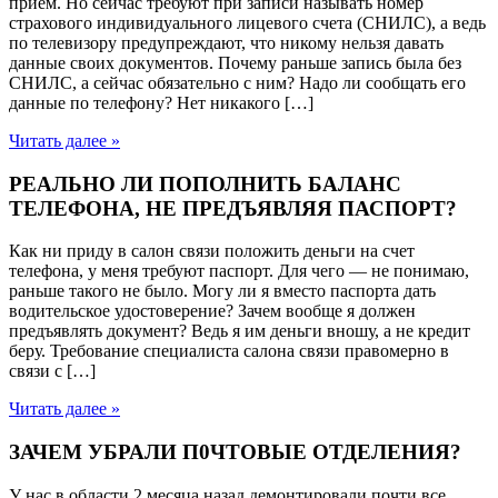
прием. Но сейчас требуют при записи называть номер
страхового индивидуального лицевого счета (СНИЛС), а ведь
по телевизору предупреждают, что никому нельзя давать
данные своих документов. Почему раньше запись была без
СНИЛС, а сейчас обязательно с ним? Надо ли сообщать его
данные по телефону? Нет никакого […]
Читать далее »
РЕАЛЬНО ЛИ ПОПОЛНИТЬ БАЛАНС
ТЕЛЕФОНА, НЕ ПРЕДЪЯВЛЯЯ ПАСПОРТ?
Как ни приду в салон связи положить деньги на счет
телефона, у меня требуют паспорт. Для чего — не понимаю,
раньше такого не было. Могу ли я вместо паспорта дать
водительское удостоверение? Зачем вообще я должен
предъявлять документ? Ведь я им деньги вношу, а не кредит
беру. Требование специалиста салона связи правомерно в
связи с […]
Читать далее »
ЗАЧЕМ УБРАЛИ П0ЧТОВЫЕ ОТДЕЛЕНИЯ?
У нас в области 2 месяца назад демонтировали почти все