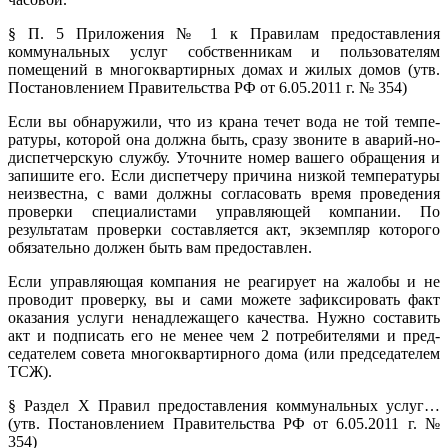
§ П. 5 Приложения № 1 к Правилам предоставления
коммунальных услуг собственникам и пользователям
помещений в многоквартирных домах и жилых домов (утв.
Постановлением Правительства РФ от 6.05.2011 г. № 354)
Если вы обнаружили, что из крана течет вода не той темпе­
ратуры, которой она должна быть, сразу звоните в аварий-но-
диспетчерскую службу. Уточните номер вашего обращения и
запишите его. Если диспетчеру причина низкой температуры
не­известна, с вами должны согласовать время проведения
провер­ки специалистами управляющей компании. По
результатам про­верки составляется акт, экземпляр которого
обязательно должен быть вам предоставлен.
Если управляющая компания не реагирует на жалобы и не
проводит проверку, вы и сами можете зафиксировать факт
оказания услуги ненадлежащего качества. Нужно составить
акт и подписать его не менее чем 2 потребителями и пред­
седателем совета многоквартирного дома (или председа­телем
ТСЖ).
§ Раздел X Правил предоставления коммунальных услуг…
(утв. Постановлением Правительства РФ от 6.05.2011 г. №
354)