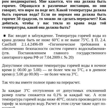
ром неоднократно). Мне кажется, что она должна быть
горя­чее. Обращался в различные инстанции, но они
говорят, что норм по воде нет. Какой температуры должна
быть горячая вода? Если по нормам она должна быть
горячее 50 граду­сов, то можно ли сделать перерасчет? Как
добиться, чтобы у нас текла из крана вода той
температуры, какой она должна быть?
■ Вас вводят в заблуждение. Температура горячей воды из
крана должна быть не ниже 60°С и не выше 75°С. § П. 2.4.
СанПиН 2.1.4.2496-09 «Гигиенические требо­вания к
обеспечению безопасности систем горячего водо­снабжения»
(утв. Постановлением главного государствен­ного
санитарного врача РФ от 7.04.2009 г. № 20)
Допустимое отклонение температуры горячей воды в ночное
время (с 00.00 до 5.00) — не более чем на 5°С, а в дневное
время (с 5.00 до 00.00) — не более чем на 3°С.
Так что вы имеете полное право на перерасчет.
За каждые 3°С отступления от допустимых отклонений
размер платы снижается на 0,1% за каждый час. А если
температура горячей воды ниже 40°С, оплата производится по
тарифу за холодную воду. Расчет в этом случае также идет по­
часовой.