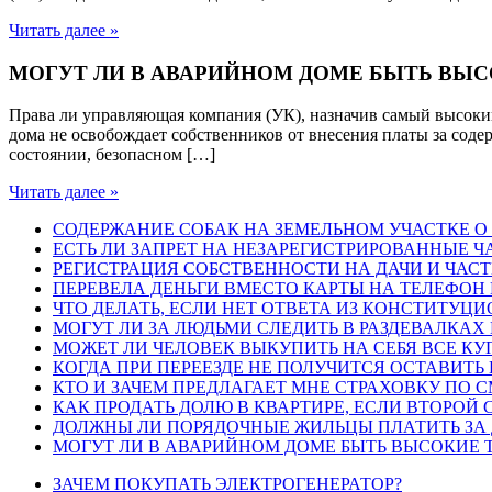
Читать далее »
МОГУТ ЛИ В АВАРИЙНОМ ДОМЕ БЫТЬ ВЫ
Права ли управляющая компания (УК), назначив самый высок
дома не освобождает собственников от внесения платы за соде
состоянии, безопасном […]
Читать далее »
СОДЕРЖАНИЕ СОБАК НА ЗЕМЕЛЬНОМ УЧАСТКЕ О 
ЕСТЬ ЛИ ЗАПРЕТ НА НЕЗАРЕГИСТРИРОВАННЫЕ 
РЕГИСТРАЦИЯ СОБСТВЕННОСТИ НА ДАЧИ И ЧАСТН
ПЕРЕВЕЛА ДЕНЬГИ ВМЕСТО КАРТЫ НА ТЕЛЕФОН 
ЧТО ДЕЛАТЬ, ЕСЛИ НЕТ ОТВЕТА ИЗ КОНСТИТУЦ
МОГУТ ЛИ ЗА ЛЮДЬМИ СЛЕДИТЬ В РАЗДЕВАЛКАХ
МОЖЕТ ЛИ ЧЕЛОВЕК ВЫКУПИТЬ НА СЕБЯ ВСЕ КУП
КОГДА ПРИ ПЕРЕЕЗДЕ НЕ ПОЛУЧИТСЯ ОСТАВИТ
КТО И ЗАЧЕМ ПРЕДЛАГАЕТ МНЕ СТРАХОВКУ ПО С
КАК ПРОДАТЬ ДОЛЮ В КВАРТИРЕ, ЕСЛИ ВТОРОЙ
ДОЛЖНЫ ЛИ ПОРЯДОЧНЫЕ ЖИЛЬЦЫ ПЛАТИТЬ ЗА
МОГУТ ЛИ В АВАРИЙНОМ ДОМЕ БЫТЬ ВЫСОКИЕ 
ЗАЧЕМ ПОКУПАТЬ ЭЛЕКТРОГЕНЕРАТОР?