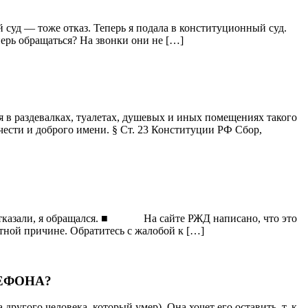
суд — тоже отказ. Теперь я подала в конституционный суд.
перь обращаться? На звонки они не […]
 в раздевалках, туалетах, душевых и иных помещениях такого
чести и доброго имени. § Ст. 23 Конституции РФ Сбор,
не отказали, я обращался. ■ На сайте РЖД написано, что это
стной причине. Обратитесь с жалобой к […]
ЕФОНА?
ругого человека, который умер). Она хочет его оставить, т. к.