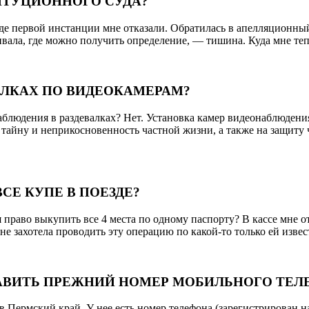
ТИТУЦИОННОГО СУДА?
е первой инстанции мне отказали. Обратилась в апелляционный 
шивала, где можно получить определение, — тишина. Куда мне те
АЛКАХ ПО ВИДЕОКАМЕРАМ?
блюдения в раздевалках? Нет. Установка камер видеонаблюдения
 тайну и неприкосновенность частной жизни, а также на защиту 
СЕ КУПЕ В ПОЕЗДЕ?
 я право выкупить все 4 места по одному паспорту? В кассе м
е захотела проводить эту операцию по какой-то только ей изве
ТАВИТЬ ПРЕЖНИЙ НОМЕР МОБИЛЬНОГО ТЕЛ
 Пермский край. У нее есть номер телефона (зарегистрирован на д