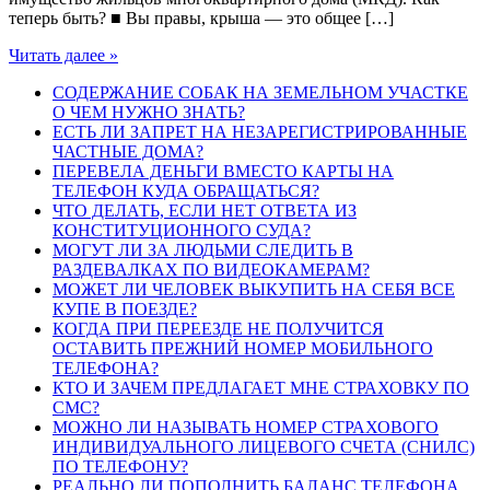
теперь быть? ■ Вы правы, крыша — это общее […]
Читать далее »
СОДЕРЖАНИЕ СОБАК НА ЗЕМЕЛЬНОМ УЧАСТКЕ
О ЧЕМ НУЖНО ЗНАТЬ?
ЕСТЬ ЛИ ЗАПРЕТ НА НЕЗАРЕГИСТРИРОВАННЫЕ
ЧАСТНЫЕ ДОМА?
ПЕРЕВЕЛА ДЕНЬГИ ВМЕСТО КАРТЫ НА
ТЕЛЕФОН КУДА ОБРАЩАТЬСЯ?
ЧТО ДЕЛАТЬ, ЕСЛИ НЕТ ОТВЕТА ИЗ
КОНСТИТУЦИОННОГО СУДА?
МОГУТ ЛИ ЗА ЛЮДЬМИ СЛЕДИТЬ В
РАЗДЕВАЛКАХ ПО ВИДЕОКАМЕРАМ?
МОЖЕТ ЛИ ЧЕЛОВЕК ВЫКУПИТЬ НА СЕБЯ ВСЕ
КУПЕ В ПОЕЗДЕ?
КОГДА ПРИ ПЕРЕЕЗДЕ НЕ ПОЛУЧИТСЯ
ОСТАВИТЬ ПРЕЖНИЙ НОМЕР МОБИЛЬНОГО
ТЕЛЕФОНА?
КТО И ЗАЧЕМ ПРЕДЛАГАЕТ МНЕ СТРАХОВКУ ПО
СМС?
МОЖНО ЛИ НАЗЫВАТЬ НОМЕР СТРАХОВОГО
ИНДИВИДУАЛЬНОГО ЛИЦЕВОГО СЧЕТА (СНИЛС)
ПО ТЕЛЕФОНУ?
РЕАЛЬНО ЛИ ПОПОЛНИТЬ БАЛАНС ТЕЛЕФОНА,