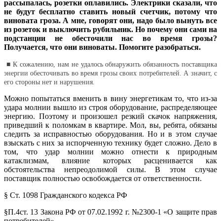
рассыпа­лась, розетки оплавились. Электрики сказали, что
не будут бесплатно ставить новый счетчик, потому что
виновата гро­за. А мне, говорят они, надо было вынуть все
из розеток и выключить рубильник. Но почему они сами на
подстанции не обесточили нас во время грозы?
Получается, что они вино­ваты. Помогите разобраться.
■ К сожалению, нам не удалось обнаружить обязанность постав­щика
энергии обесточивать во время грозы своих потребителей. А значит, с
его стороны нет и нарушения.
Можно попытаться вменить в вину энергетикам то, что из-за
удара молнии вышло из строя оборудование, распределяющее
энергию. Поэтому и произошел резкий скачок напряжения,
при­ведший к поломкам в квартире. Мол, вы, ребята, обязаны
следить за исправностью оборудования. Но и в этом случае
взыскать с них за испорченную технику будет сложно. Дело в
том, что удар молнии можно отнести к природным
катаклизмам, влияние которых расценивается как
обстоятельства непреодолимой силы. В этом случае
поставщик полностью освобождается от от­ветственности.
§ Ст. 1098 Гражданского кодекса РФ
§П.4ст. 13 Закона РФ от 07.02.1992 г. №2300-1 «О защите прав
потребителей»