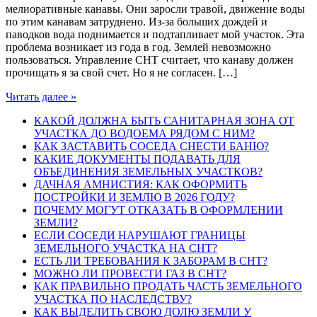
мелиоративные канавы. Они заросли травой, движение воды
по этим канавам затруднено. Из-за больших дождей и
паводков вода поднимается и подтапливает мой участок. Эта
проблема возникает из года в год. Землей невозможно
пользоваться. Управление СНТ считает, что канаву должен
прочищать я за свой счет. Но я не согласен. […]
Читать далее »
КАКОЙ ДОЛЖНА БЫТЬ САНИТАРНАЯ ЗОНА ОТ
УЧАСТКА ДО ВОДОЕМА РЯДОМ С НИМ?
КАК ЗАСТАВИТЬ СОСЕДА СНЕСТИ БАНЮ?
КАКИЕ ДОКУМЕНТЫ ПОДАВАТЬ ДЛЯ
ОБЪЕДИНЕНИЯ ЗЕМЕЛЬНЫХ УЧАСТКОВ?
ДАЧНАЯ АМНИСТИЯ: КАК ОФОРМИТЬ
ПОСТРОЙКИ И ЗЕМЛЮ В 2026 ГОДУ?
ПОЧЕМУ МОГУТ ОТКАЗАТЬ В ОФОРМЛЕНИИ
ЗЕМЛИ?
ЕСЛИ СОСЕДИ НАРУШАЮТ ГРАНИЦЫ
ЗЕМЕЛЬНОГО УЧАСТКА НА СНТ?
ЕСТЬ ЛИ ТРЕБОВАНИЯ К ЗАБОРАМ В СНТ?
МОЖНО ЛИ ПРОВЕСТИ ГАЗ В СНТ?
КАК ПРАВИЛЬНО ПРОДАТЬ ЧАСТЬ ЗЕМЕЛЬНОГО
УЧАСТКА ПО НАСЛЕДСТВУ?
КАК ВЫДЕЛИТЬ СВОЮ ДОЛЮ ЗЕМЛИ У