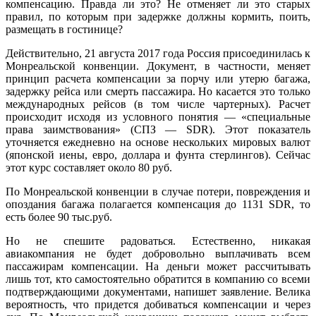
компенсацию. Правда ли это? Не отменяет ли это старых
правил, по которым при задержке должны кормить, поить,
размещать в гостинице?
Действительно, 21 августа 2017 года Россия присоединилась к
Монреальской конвенции. Документ, в частности, меняет
прин­цип расчета компенсации за порчу или утерю багажа,
задержку рейса или смерть пассажира. Но касается это только
междуна­родных рейсов (в том числе чартерных). Расчет
происходит исхо­дя из условного понятия — «специальные
права заимствования» (СПЗ — SDR). Этот показатель
уточняется ежедневно на осно­ве нескольких мировых валют
(японской иены, евро, доллара и фунта стерлингов). Сейчас
этот курс составляет около 80 руб.
По Монреальской конвенции в случае потери, повреждения и
опоздания багажа полагается компенсация до 1131 SDR, то
есть более 90 тыс.руб.
Но не спешите радоваться. Естественно, никакая
авиакомпания не будет добровольно выплачивать всем
пассажирам компенса­ции. На деньги может рассчитывать
лишь тот, кто самостоятельно обратится в компанию со всеми
подтверждающими документами, напишет заявление. Велика
вероятность, что придется доби­ваться компенсации и через