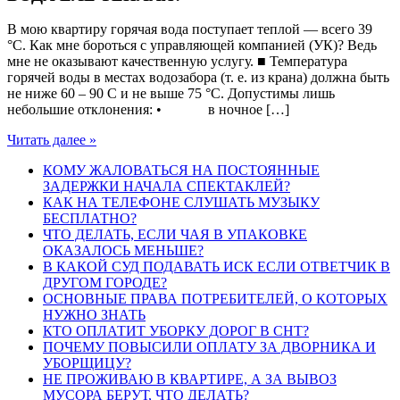
В мою квартиру горячая вода поступает теплой — всего 39
°С. Как мне бороться с управляющей компанией (УК)? Ведь
мне не оказывают качественную услугу. ■ Температура
горячей воды в местах водозабора (т. е. из крана) должна быть
не ниже 60 – 90 С и не выше 75 °С. Допустимы лишь
небольшие отклонения: • в ночное […]
Читать далее »
КОМУ ЖАЛОВАТЬСЯ НА ПОСТОЯННЫЕ
ЗАДЕРЖКИ НАЧАЛА СПЕКТАКЛЕЙ?
КАК НА ТЕЛЕФОНЕ СЛУШАТЬ МУЗЫКУ
БЕСПЛАТНО?
ЧТО ДЕЛАТЬ, ЕСЛИ ЧАЯ В УПАКОВКЕ
ОКАЗАЛОСЬ МЕНЬШЕ?
В КАКОЙ СУД ПОДАВАТЬ ИСК ЕСЛИ ОТВЕТЧИК В
ДРУГОМ ГОРОДЕ?
ОСНОВНЫЕ ПРАВА ПОТРЕБИТЕЛЕЙ, О КОТОРЫХ
НУЖНО ЗНАТЬ
КТО ОПЛАТИТ УБОРКУ ДОРОГ В СНТ?
ПОЧЕМУ ПОВЫСИЛИ ОПЛАТУ ЗА ДВОРНИКА И
УБОРЩИЦУ?
НЕ ПРОЖИВАЮ В КВАРТИРЕ, А ЗА ВЫВОЗ
МУСОРА БЕРУТ, ЧТО ДЕЛАТЬ?