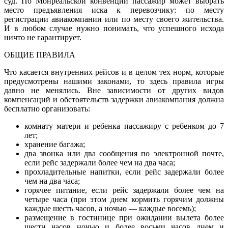
суд. По Монреальской конвенции пассажир может выбрать
место предъявления иска к перевоз­чику: по месту
регистрации авиакомпании или по месту своего жительства.
И в любом случае нужно понимать, что успешного исхода
ничто не гарантирует.
ОБЩИЕ ПРАВИЛА
Что касается внутренних рейсов и в целом тех норм, которые
предусмотрены нашими законами, то здесь правила игры
давно не менялись. Вне зависимости от других видов
компенсаций и обстоятельств задержки авиакомпания должна
бесплатно организовать:
комнату матери и ребенка пассажиру с ребенком до 7
лет;
хранение багажа;
два звонка или два сообщения по электронной почте,
если рейс задержали более чем на два часа;
прохладительные напитки, если рейс задержали более
чем на два часа;
горячее питание, если рейс задержали более чем на
четыре часа (при этом днем кормить горячим должны
каждые шесть ча­сов, а ночью — каждые восемь);
размещение в гостинице при ожидании вылета более
шести часов ночью и более восьми часов днем и